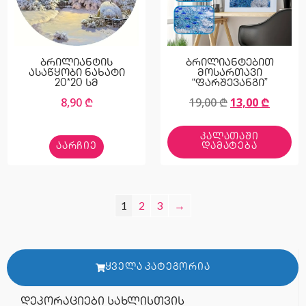
ბრილიანტის
ბრილიანტებით
ასაწყობი ნახატი
მოსართავი
20*20 სმ
“ფარშევანგი”
8,90
₾
19,00
₾
13,00
₾
ᲙᲐᲚᲐᲗᲐᲨᲘ
ᲐᲐᲠᲩᲘᲔ
ᲓᲐᲛᲐᲢᲔᲑᲐ
1
2
3
→
ᲧᲕᲔᲚᲐ ᲙᲐᲢᲔᲒᲝᲠᲘᲐ
დეკორაციები სახლისთვის