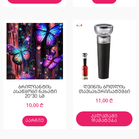
ბრილიანტის
ღვინის ბოთლის
ასაწყობი ნახატი
თავსახური/სატუმბი
20*30 სმ
11,00
₾
10,00
₾
ᲙᲐᲚᲐᲗᲐᲨᲘ
ᲐᲐᲠᲩᲘᲔ
ᲓᲐᲛᲐᲢᲔᲑᲐ