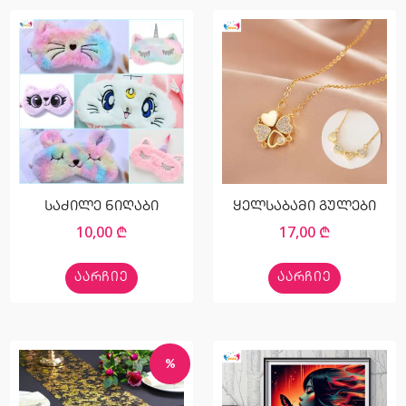
საძილე ნიღაბი
ყელსაბამი გულები
10,00
₾
17,00
₾
ᲐᲐᲠᲩᲘᲔ
ᲐᲐᲠᲩᲘᲔ
%