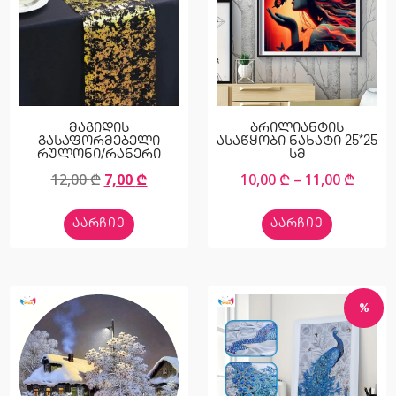
მაგიდის
ბრილიანტის
გასაფორმებელი
ასაწყობი ნახატი 25*25
რულონი/რანერი
სმ
12,00
₾
7,00
₾
10,00
₾
–
11,00
₾
ᲐᲐᲠᲩᲘᲔ
ᲐᲐᲠᲩᲘᲔ
%