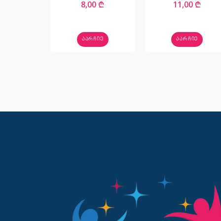
8,00
₾
11,00
₾
ᲐᲐᲠᲩᲘᲔ
ᲐᲐᲠᲩᲘᲔ