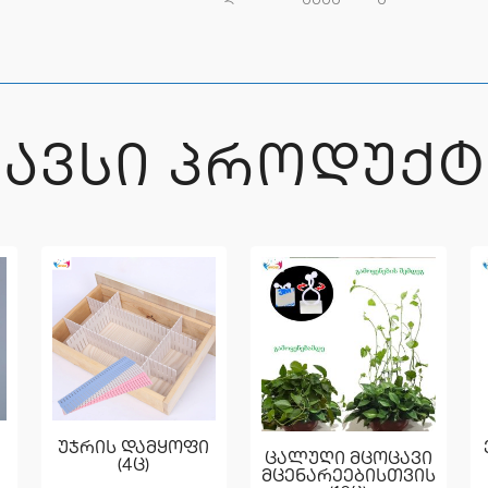
ᲒᲐᲕᲡᲘ ᲞᲠᲝᲓᲣᲥᲢ
უჯრის დამყოფი
ცალუღი მცოცავი
(4ც)
მცენარეებისთვის