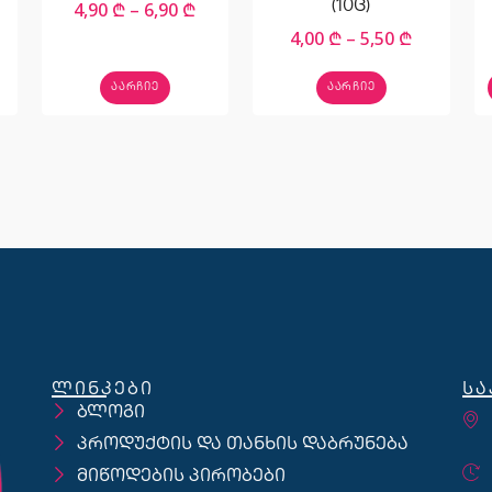
4,90
₾
–
6,90
₾
(10ც)
4,00
₾
–
5,50
₾
ᲐᲐᲠᲩᲘᲔ
ᲐᲐᲠᲩᲘᲔ
ლინკები
სა
ბლოგი
პროდუქტის და თანხის დაბრუნება
მიწოდების პირობები