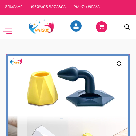
მთავარი
ონლაინ მაღაზია
ფასდაკლება