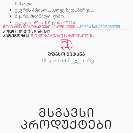
მასალა.
ეკვრის პრიალა, გლუვ ზედაპირებს.
მყარი, მოქნილი, უხმო.
ქვევით-5*5 სმ, ზევით-4*4 სმ.
მთავარი
/
დეკორაციები სახლისთვის
/ კარის გასაჩერებელი
კოდი:
კოდის გარეშე
კატეგორია:
დეკორაციები სახლისთვის
ᲣᲤᲐᲡᲝ ᲛᲘᲢᲐᲜᲐ
100 ლარი + შეკვეთაზე
ᲛᲡᲒᲐᲕᲡᲘ
ᲞᲠᲝᲓᲣᲥᲢᲔᲑᲘ