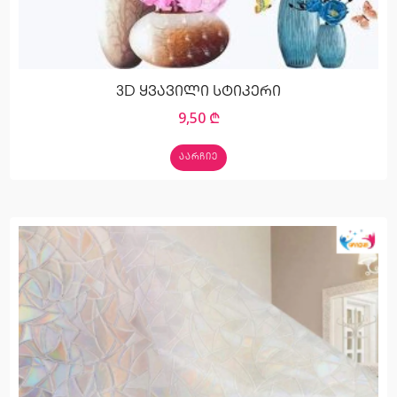
3D ყვავილი სტიკერი
9,50
₾
ᲐᲐᲠᲩᲘᲔ