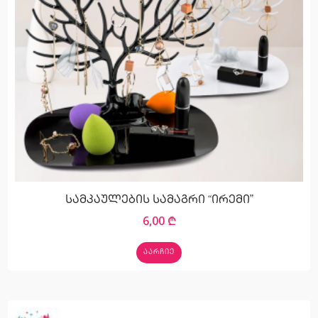
სამკაულების სამაგრი “ირემი”
6,00
₾
ᲐᲐᲠᲩᲘᲔ