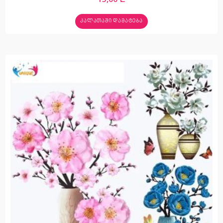
ᲙᲐᲚᲐᲗᲐᲨᲘ ᲓᲐᲛᲐᲢᲔᲑᲐ