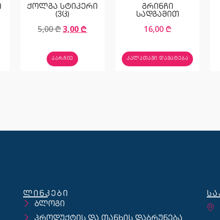
ი
ქოლგა სტიკერი
გრინჩი
(3ც)
სადგამით
5,00
₾
3,00
₾
16,00
₾
ᲐᲐᲠᲩᲘᲔ
ᲙᲐᲚᲐᲗᲐᲨᲘ ᲓᲐᲛᲐᲢᲔᲑᲐ
ლინკები
სა
ბლოგი
პროდუქტის და თანხის დაბრუნება