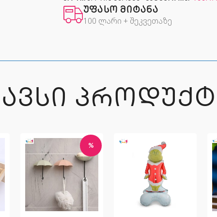
ᲣᲤᲐᲡᲝ ᲛᲘᲢᲐᲜᲐ
100 ლარი + შეკვეთაზე
ᲒᲐᲕᲡᲘ ᲞᲠᲝᲓᲣᲥᲢ
%