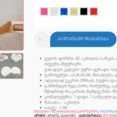
ᲙᲐᲚᲐᲗᲐᲨᲘ ᲓᲐᲛᲐᲢᲔᲑᲐ
გულის ფორმის 3D აკრილის სარკის
თქვენს ინტერიერს.
გახადეთ კედელი უფრო ფერადი, სივ
გამოიყენეთ: აბაზანაში, მისაღებსა 
ადვილად ეკვრის მშრალ, სუფთა და 
გაწმინდეთ ზედაპირი, რომელზეც აკ
მჭიდროდ მიაკარით, შემდეგ წინა მ
კომპლექტშია: 1 დიდი, 1 საშუალო დ
მასალა – აკრილი.
სისქე – 1 მმ.
მთავარი
/
დეკორაციები სახლისთვის
/ დეკორაც
კოდი:
კოდის გარეშე
კატეგორია:
დეკორ