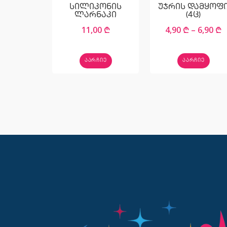
სილიკონის
უჯრის დამყოფ
ლარნაკი
(4ც)
11,00
₾
4,90
₾
–
6,90
₾
ᲐᲐᲠᲩᲘᲔ
ᲐᲐᲠᲩᲘᲔ