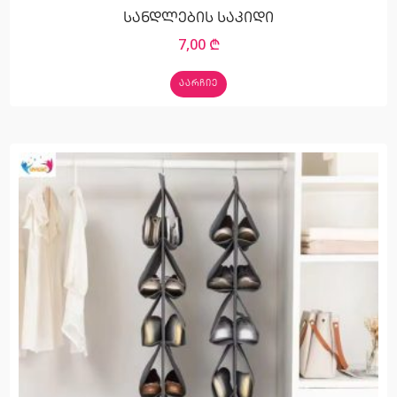
სანდლების საკიდი
7,00
₾
ᲐᲐᲠᲩᲘᲔ