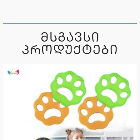
ᲛᲡᲒᲐᲕᲡᲘ
ᲞᲠᲝᲓᲣᲥᲢᲔᲑᲘ