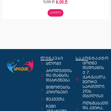
9,00
₾
6,00
₾
ᲐᲐᲠᲩᲘᲔ
ლინკები
საკონტაქტო
ცოტნე
ბლოგი
დადიანის
პროდუქტის
ქ. 7,
და თანხის
ქარვასლა,
დაბრუნება
მეორე
სართული,
მიწოდების
210ბ,
პირობები
თბილისი
შეკვეთა
ოთხშაბათი
ჩემი
და კვირა,