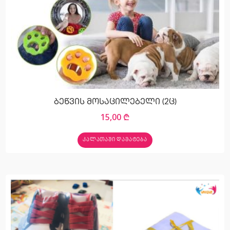
ბეწვის მოსაცილებელი (2ც)
15,00
₾
ᲙᲐᲚᲐᲗᲐᲨᲘ ᲓᲐᲛᲐᲢᲔᲑᲐ