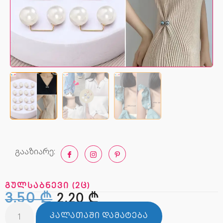
გააზიარე:
გულსაბნევი (2ც)
3,50
₾
2,20
₾
ᲙᲐᲚᲐᲗᲐᲨᲘ ᲓᲐᲛᲐᲢᲔᲑᲐ