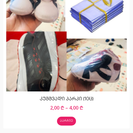
კუმშვადი პარკი (10ც)
2,00
₾
–
4,00
₾
ᲐᲐᲠᲩᲘᲔ