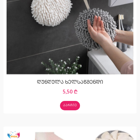
ღუნღულა ხელსაწმენდი
5,50
₾
ᲐᲐᲠᲩᲘᲔ