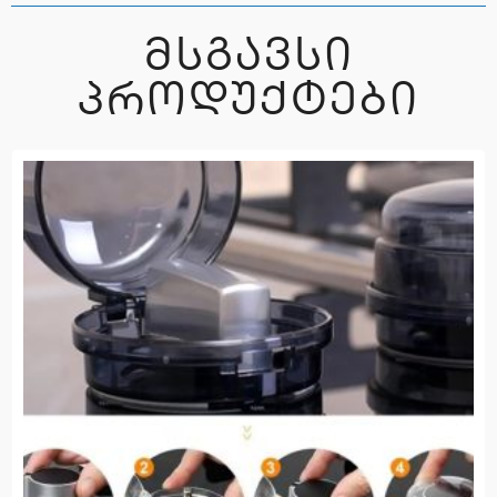
ᲛᲡᲒᲐᲕᲡᲘ
ᲞᲠᲝᲓᲣᲥᲢᲔᲑᲘ