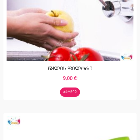
წყლის ფილტრი
9,00
₾
ᲐᲐᲠᲩᲘᲔ