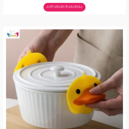
ᲙᲐᲚᲐᲗᲐᲨᲘ ᲓᲐᲛᲐᲢᲔᲑᲐ