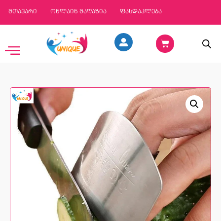
მთავარი
ონლაინ მაღაზია
ფასდაკლება