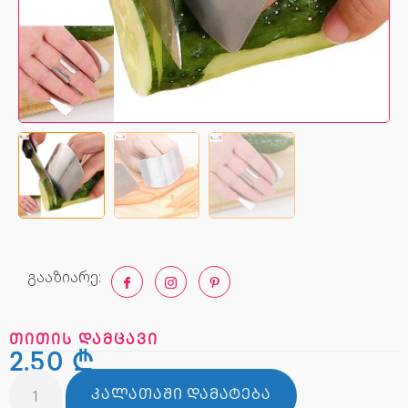
გააზიარე:
თითის დამცავი
2,50
₾
ᲙᲐᲚᲐᲗᲐᲨᲘ ᲓᲐᲛᲐᲢᲔᲑᲐ