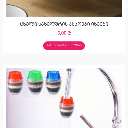
ცხელი სახელურის ასაღები იხვები
6,00
₾
ᲙᲐᲚᲐᲗᲐᲨᲘ ᲓᲐᲛᲐᲢᲔᲑᲐ