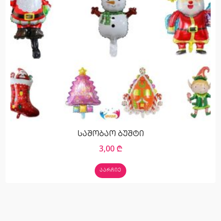
საშობაო ბუშტი
3,00
₾
ᲐᲐᲠᲩᲘᲔ