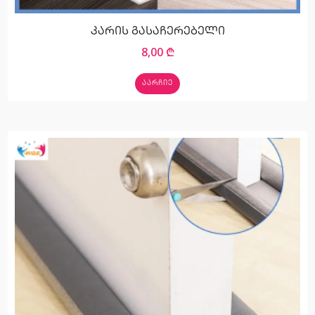
კარის გასაჩერებელი
8,00
₾
ᲐᲐᲠᲩᲘᲔ