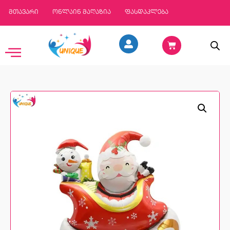
მთავარი
ონლაინ მაღაზია
ფასდაკლება