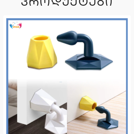
ᲞᲠᲝᲓᲣᲥᲢᲔᲑᲘ