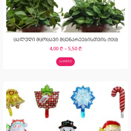
ცალუღი მცოცავი მცენარეებისთვის (10ც)
4,00
₾
–
5,50
₾
ᲐᲐᲠᲩᲘᲔ