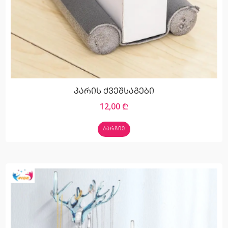
კარის ქვეშსაგები
12,00
₾
ᲐᲐᲠᲩᲘᲔ