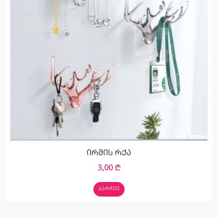
ირმის რქა
3,00
₾
ᲐᲐᲠᲩᲘᲔ