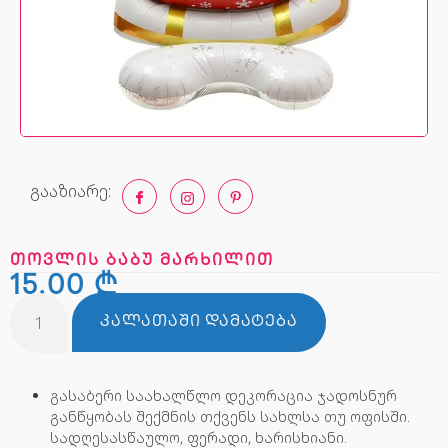
გააზიარე:
თოვლის ბაბუ მარხილით
15,00
₾
ᲙᲐᲚᲐᲗᲐᲨᲘ ᲓᲐᲛᲐᲢᲔᲑᲐ
გასაბერი საახალწლო დეკორაცია ჯადოსნურ
განწყობას შექმნის თქვენს სახლსა თუ ოფისში.
სადღესასწაულო, ფერადი, ხარისხიანი.