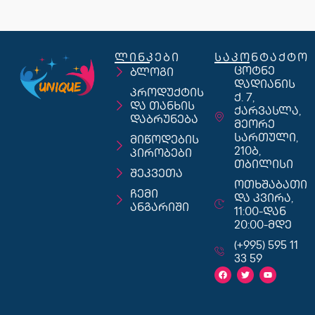
ლინკები
საკონტაქტო
ცოტნე
ბლოგი
დადიანის
პროდუქტის
ქ. 7,
და თანხის
ქარვასლა,
დაბრუნება
მეორე
სართული,
მიწოდების
210ბ,
პირობები
თბილისი
შეკვეთა
ოთხშაბათი
ჩემი
და კვირა,
ანგარიში
11:00-დან
20:00-მდე
(+995) 595 11
33 59