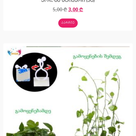
ქოლგა სტიკერი (3ც)
5,00
₾
3,00
₾
ᲐᲐᲠᲩᲘᲔ