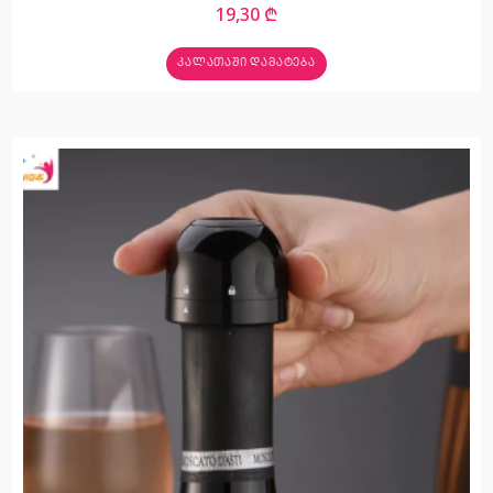
19,30
₾
ᲙᲐᲚᲐᲗᲐᲨᲘ ᲓᲐᲛᲐᲢᲔᲑᲐ