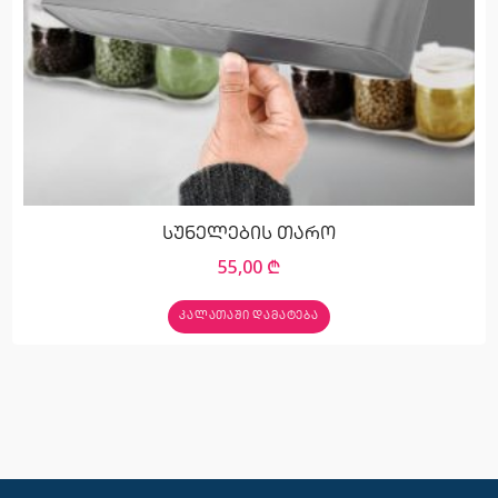
სუნელების თარო
55,00
₾
ᲙᲐᲚᲐᲗᲐᲨᲘ ᲓᲐᲛᲐᲢᲔᲑᲐ