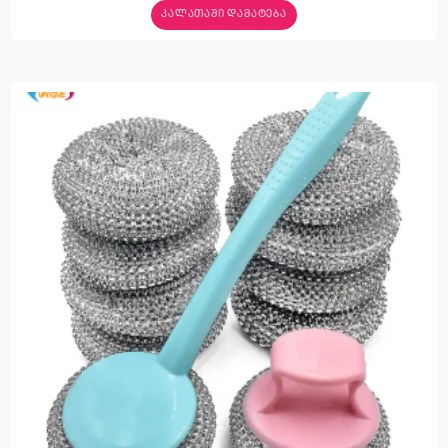
ᲙᲐᲚᲐᲗᲐᲨᲘ ᲓᲐᲛᲐᲢᲔᲑᲐ