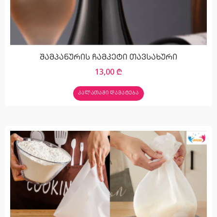
შამპანურის ჩამკეტი თავსახური
13,00
₾
ᲙᲐᲚᲐᲗᲐᲨᲘ ᲓᲐᲛᲐᲢᲔᲑᲐ