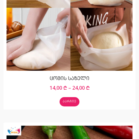
ცომის საზელი
14,00
₾
–
24,00
₾
ᲐᲐᲠᲩᲘᲔ