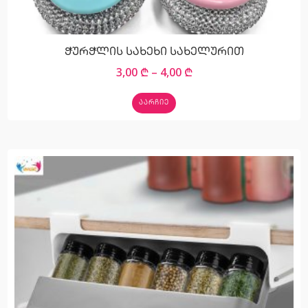
ჭურჭლის სახეხი სახელურით
3,00
₾
–
4,00
₾
ᲐᲐᲠᲩᲘᲔ