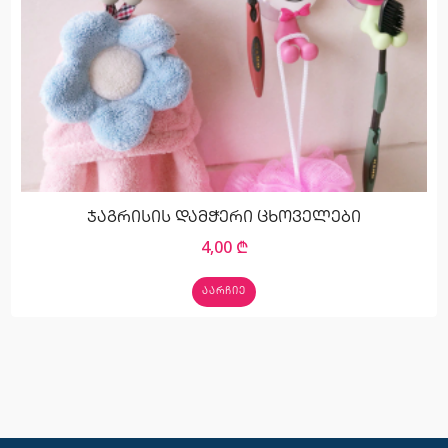
ჯაგრისის დამჭერი ცხოველები
4,00
₾
ᲐᲐᲠᲩᲘᲔ