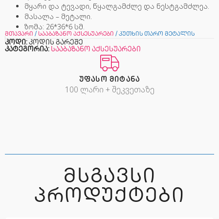
მყარი და ტევადი, წყალგამძლე და ნესტგამძლეა.
მასალა – მეტალი.
ზომა: 26*36*6 სმ.
მთავარი
/
სააბაზანო აქსესუარები
/ კუთხის თარო მეტალის
კოდი:
კოდის გარეშე
კატეგორია:
სააბაზანო აქსესუარები
ᲣᲤᲐᲡᲝ ᲛᲘᲢᲐᲜᲐ
100 ლარი + შეკვეთაზე
ᲛᲡᲒᲐᲕᲡᲘ
ᲞᲠᲝᲓᲣᲥᲢᲔᲑᲘ