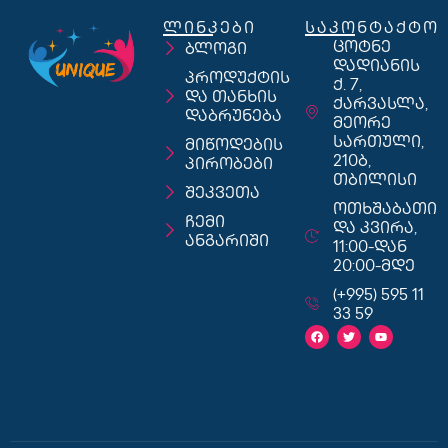
ლინკები
საკონტაქტო
ცოტნე
ბლოგი
დადიანის
პროდუქტის
ქ. 7,
და თანხის
ქარვასლა,
დაბრუნება
მეორე
სართული,
მიწოდების
210ბ,
პირობები
თბილისი
შეკვეთა
ოთხშაბათი
ჩემი
და კვირა,
ანგარიში
11:00-დან
20:00-მდე
(+995) 595 11
33 59