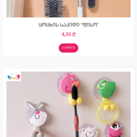
ცოცხის საკიდი “ფისო”
4,30
₾
ᲐᲐᲠᲩᲘᲔ