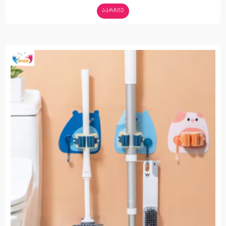
ᲐᲐᲠᲩᲘᲔ