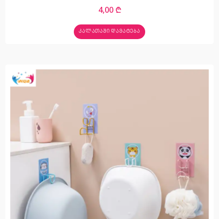
4,00
₾
ᲙᲐᲚᲐᲗᲐᲨᲘ ᲓᲐᲛᲐᲢᲔᲑᲐ