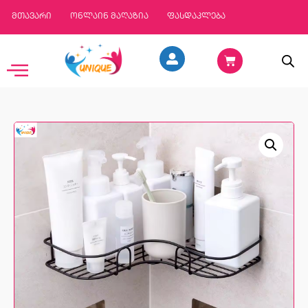
მთავარი
ონლაინ მაღაზია
ფასდაკლება