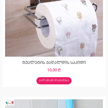
ტუალეტის ქაღალდის საკიდი
10,00
₾
ᲙᲐᲚᲐᲗᲐᲨᲘ ᲓᲐᲛᲐᲢᲔᲑᲐ