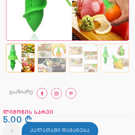
გააზიარე:
ლიმონის სპრეი
5,00
₾
ᲙᲐᲚᲐᲗᲐᲨᲘ ᲓᲐᲛᲐᲢᲔᲑᲐ