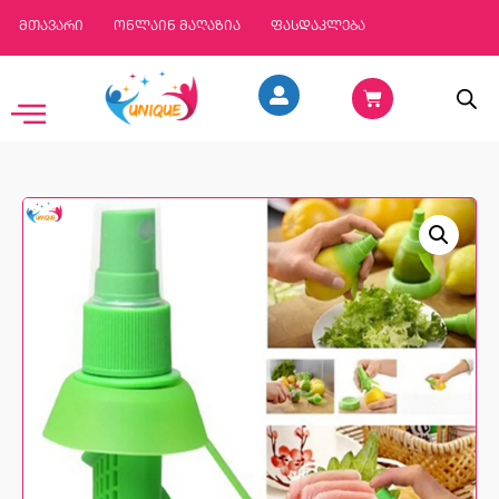
მთავარი
ონლაინ მაღაზია
ფასდაკლება