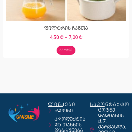
ფილტრის ჩანთა
4,50
₾
–
7,00
₾
ᲐᲐᲠᲩᲘᲔ
ლინკები
საკონტაქტო
ცოტნე
ბლოგი
დადიანის
პროდუქტის
ქ. 7,
და თანხის
ქარვასლა,
დაბრუნება