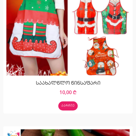
საახალწლო წინსაფარი
10,00
₾
ᲐᲐᲠᲩᲘᲔ