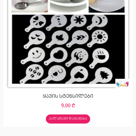
ყავის სტენსილები
9,00
₾
ᲙᲐᲚᲐᲗᲐᲨᲘ ᲓᲐᲛᲐᲢᲔᲑᲐ