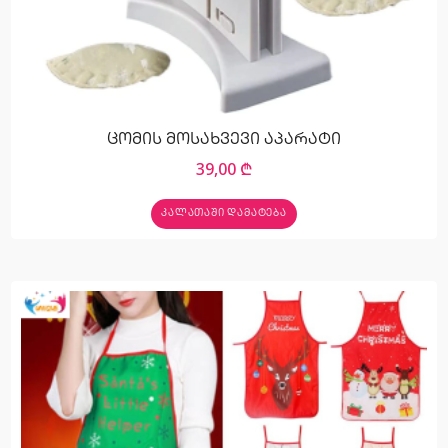
ცომის მოსახვევი აპარატი
39,00
₾
ᲙᲐᲚᲐᲗᲐᲨᲘ ᲓᲐᲛᲐᲢᲔᲑᲐ