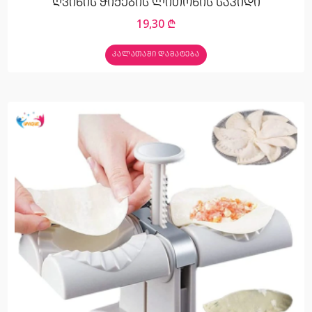
ღვინის ჭიქების ლითონის საკიდი
19,30
₾
ᲙᲐᲚᲐᲗᲐᲨᲘ ᲓᲐᲛᲐᲢᲔᲑᲐ