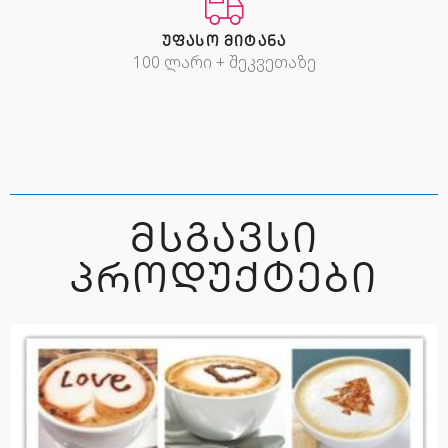
ᲣᲤᲐᲡᲝ ᲛᲘᲢᲐᲜᲐ
100 ლარი + შეკვეთაზე
ᲛᲡᲒᲐᲕᲡᲘ
ᲞᲠᲝᲓᲣᲥᲢᲔᲑᲘ