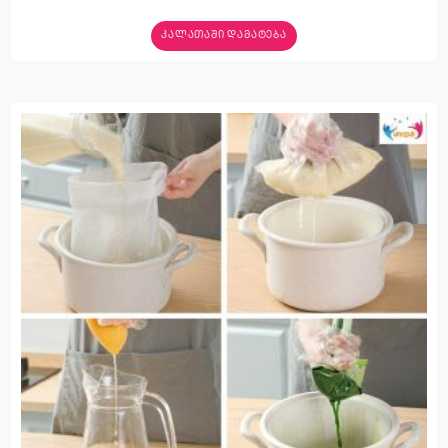
ᲙᲐᲚᲐᲗᲐᲨᲘ ᲓᲐᲛᲐᲢᲔᲑᲐ