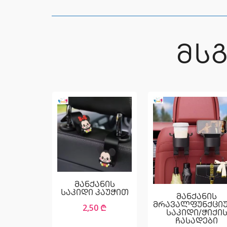
ᲛᲡ
მანქანის
საკიდი კაუჭით
მანქანის
მრავალფუნქცი
2,50
₾
საკიდი/ჭიქი
ჩასადები