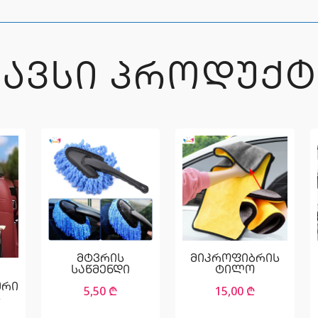
ᲒᲐᲕᲡᲘ ᲞᲠᲝᲓᲣᲥᲢ
მტვრის
მიკროფიბრის
საწმენდი
ტილო
ური
5,50
₾
15,00
₾
ს