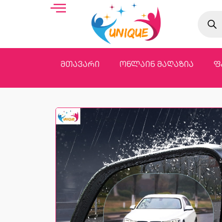
მთავარი
ონლაინ მაღაზია
ფ