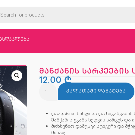
ასდაკლება
მანქანის სარკეების
12,00
₾
ᲙᲐᲚᲐᲗᲐᲨᲘ ᲓᲐᲛᲐᲢᲔᲑᲐ
დააკარით ნისლისა და სიკაშკაშის 
მანქანის უკანა ხედვის სარკეს და
მოხსენით დამცავი სტიკერი და მჭ
მინაზე.