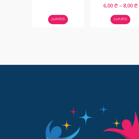
6,00
₾
–
8,00
₾
ᲐᲐᲠᲩᲘᲔ
ᲐᲐᲠᲩᲘᲔ