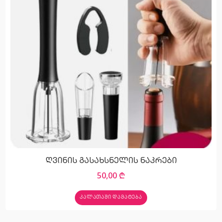
ღვინის გასახსნელის ნაკრები
50,00
₾
ᲙᲐᲚᲐᲗᲐᲨᲘ ᲓᲐᲛᲐᲢᲔᲑᲐ