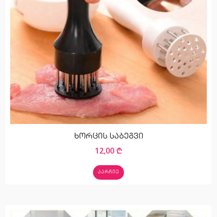
ხორცის საბეგვი
12,00
₾
ᲐᲐᲠᲩᲘᲔ