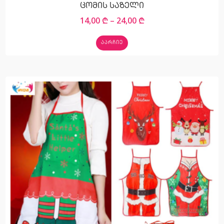
ცომის საზელი
14,00
₾
–
24,00
₾
ᲐᲐᲠᲩᲘᲔ