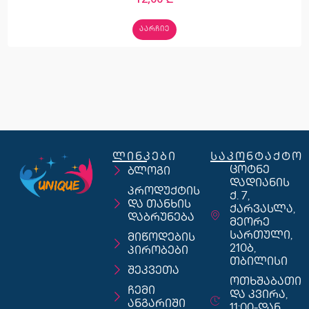
ᲐᲐᲠᲩᲘᲔ
ლინკები
საკონტაქტო
ცოტნე
ბლოგი
დადიანის
პროდუქტის
ქ. 7,
და თანხის
ქარვასლა,
დაბრუნება
მეორე
სართული,
მიწოდების
210ბ,
პირობები
თბილისი
შეკვეთა
ოთხშაბათი
ჩემი
და კვირა,
ანგარიში
11:00-დან