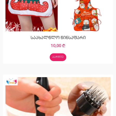
საახალწლო წინსაფარი
10,00
₾
ᲐᲐᲠᲩᲘᲔ