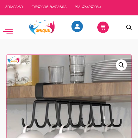
მთავარი
ონლაინ მაღაზია
ფასდაკლება