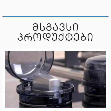
ᲛᲡᲒᲐᲕᲡᲘ
ᲞᲠᲝᲓᲣᲥᲢᲔᲑᲘ