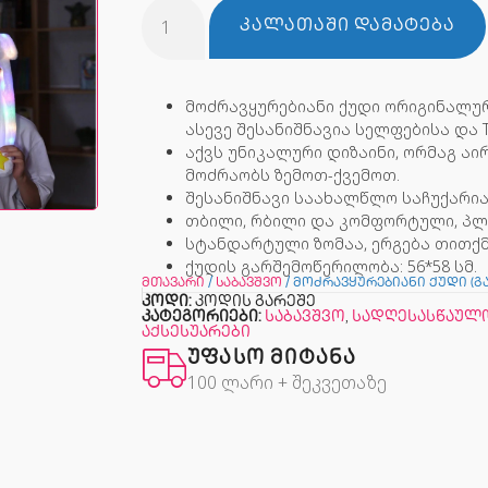
ᲙᲐᲚᲐᲗᲐᲨᲘ ᲓᲐᲛᲐᲢᲔᲑᲐ
მოძრავყურებიანი ქუდი ორიგინალუ
ასევე შესანიშნავია სელფებისა და T
აქვს უნიკალური დიზაინი, ორმაგ აი
მოძრაობს ზემოთ-ქვემოთ.
შესანიშნავი საახალწლო საჩუქარი
თბილი, რბილი და კომფორტული, პლ
სტანდარტული ზომაა, ერგება თითქმ
ქუდის გარშემოწერილობა: 56*58 სმ.
მთავარი
/
საბავშვო
/ მოძრავყურებიანი ქუდი (გ
კოდი:
კოდის გარეშე
კატეგორიები:
საბავშვო
,
სადღესასწაულ
აქსესუარები
ᲣᲤᲐᲡᲝ ᲛᲘᲢᲐᲜᲐ
100 ლარი + შეკვეთაზე