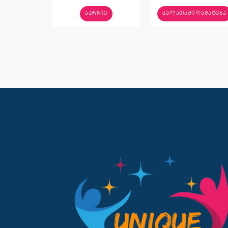
ᲐᲐᲠᲩᲘᲔ
ᲙᲐᲚᲐᲗᲐᲨᲘ ᲓᲐᲛᲐᲢᲔᲑᲐ