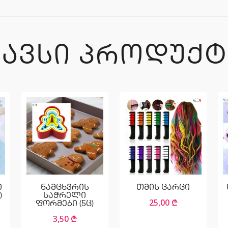
ᲒᲐᲕᲡᲘ ᲞᲠᲝᲓᲣᲥᲢ
ი
ნამცხვრის
თმის ცარცი
)
საჭრელი
25,00
₾
ფორმები (5ც)
3,50
₾