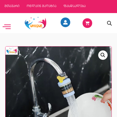
მთავარი
ონლაინ მაღაზია
ფასდაკლება