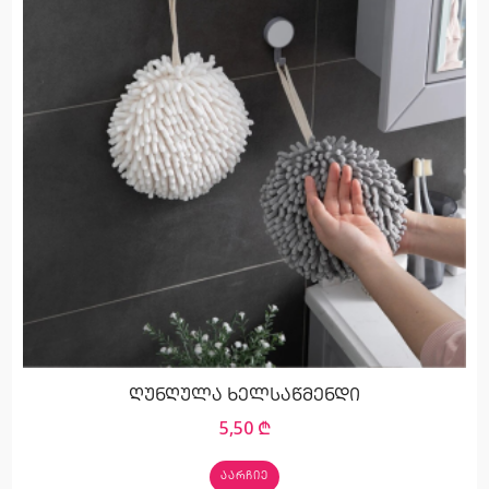
ღუნღულა ხელსაწმენდი
5,50
₾
ᲐᲐᲠᲩᲘᲔ