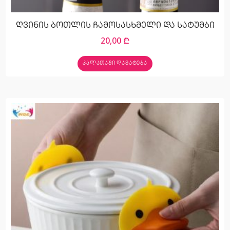
ღვინის ბოთლის ჩამოსასხმელი და სატუმბი
20,00
₾
ᲙᲐᲚᲐᲗᲐᲨᲘ ᲓᲐᲛᲐᲢᲔᲑᲐ