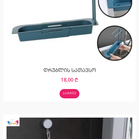
ღრუბლის სათავსო
18,00
₾
ᲐᲐᲠᲩᲘᲔ