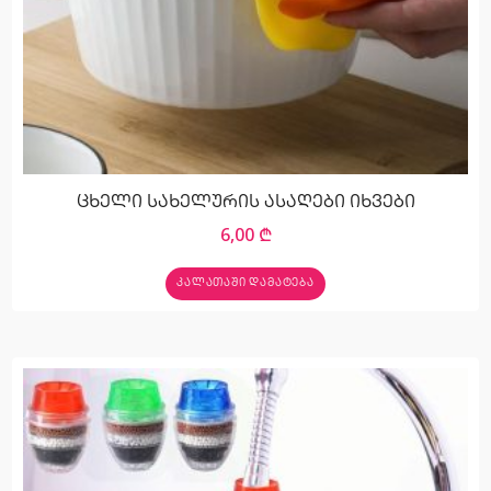
ცხელი სახელურის ასაღები იხვები
6,00
₾
ᲙᲐᲚᲐᲗᲐᲨᲘ ᲓᲐᲛᲐᲢᲔᲑᲐ