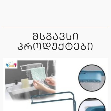
ᲛᲡᲒᲐᲕᲡᲘ
ᲞᲠᲝᲓᲣᲥᲢᲔᲑᲘ