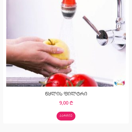
წყლის ფილტრი
9,00
₾
ᲐᲐᲠᲩᲘᲔ