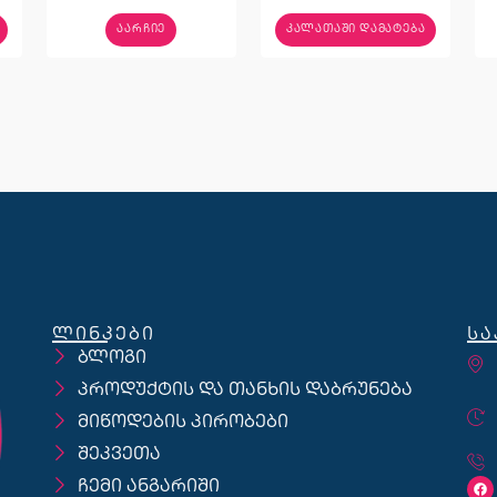
ᲐᲐᲠᲩᲘᲔ
ᲙᲐᲚᲐᲗᲐᲨᲘ ᲓᲐᲛᲐᲢᲔᲑᲐ
ლინკები
სა
ბლოგი
პროდუქტის და თანხის დაბრუნება
მიწოდების პირობები
შეკვეთა
ჩემი ანგარიში