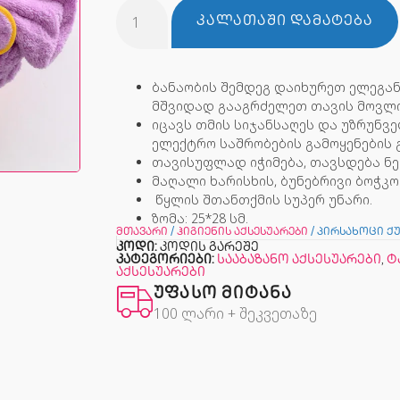
ᲙᲐᲚᲐᲗᲐᲨᲘ ᲓᲐᲛᲐᲢᲔᲑᲐ
ბანაობის შემდეგ დაიხურეთ ელეგა
მშვიდად გააგრძელეთ თავის მოვლის
იცავს თმის სიჯანსაღეს და უზრუნვ
ელექტრო საშრობების გამოყენების გ
თავისუფლად იჭიმება, თავსდება ნე
მაღალი ხარისხის, ბუნებრივი ბოჭკო
წყლის შთანთქმის სუპერ უნარი.
ზომა: 25*28 სმ.
მთავარი
/
ჰიგიენის აქსესუარები
/ პირსახოცი ქ
კოდი:
კოდის გარეშე
კატეგორიები:
სააბაზანო აქსესუარები
,
ტ
აქსესუარები
ᲣᲤᲐᲡᲝ ᲛᲘᲢᲐᲜᲐ
100 ლარი + შეკვეთაზე