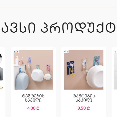
ᲒᲐᲕᲡᲘ ᲞᲠᲝᲓᲣᲥᲢ
ტაშტების
ტაშტების
საკიდი
საკიდი
4,00
₾
9,50
₾