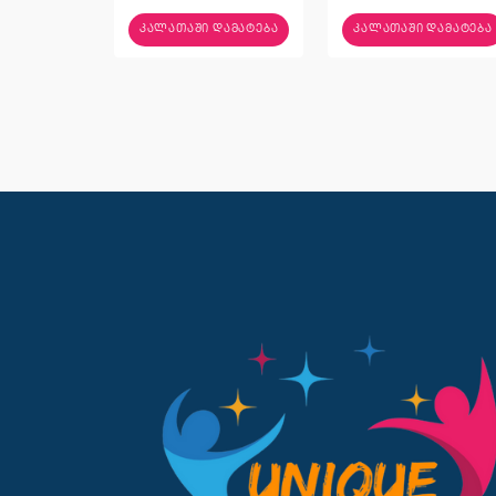
ᲙᲐᲚᲐᲗᲐᲨᲘ ᲓᲐᲛᲐᲢᲔᲑᲐ
ᲙᲐᲚᲐᲗᲐᲨᲘ ᲓᲐᲛᲐᲢᲔᲑᲐ