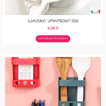
სარეცხი “კორონები” (5ც)
6,00
₾
ᲙᲐᲚᲐᲗᲐᲨᲘ ᲓᲐᲛᲐᲢᲔᲑᲐ