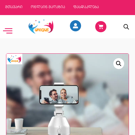
მთავარი
ონლაინ მაღაზია
ფასდაკლება