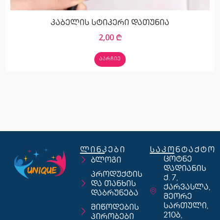
კაბელის სტიკერი დათუნია
2,00
₾
ᲐᲐᲠᲩᲘᲔ
ლინკები
საკონტაქტო
ცოტნე
ბლოგი
დადიანის
პროდუქტის
ქ. 7,
და თანხის
ქარვასლა,
დაბრუნება
მეორე
სართული,
მიწოდების
210ბ,
პირობები