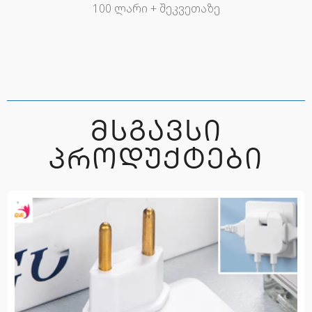
100 ლარი + შეკვეთაზე
ᲛᲡᲒᲐᲕᲡᲘ
ᲞᲠᲝᲓᲣᲥᲢᲔᲑᲘ