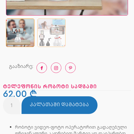
გააზიარე:
ტელეფონის რობოტი სადგამი
62,00
₾
ᲙᲐᲚᲐᲗᲐᲨᲘ ᲓᲐᲛᲐᲢᲔᲑᲐ
რობოტი ვიდეო-ფოტო ოპერატორით გადაღებული
ორიგინალური კადრებით მარტივად დაიპყრობთ