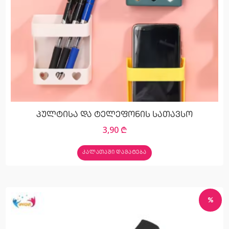
პულტისა და ტელეფონის სათავსო
3,90
₾
ᲙᲐᲚᲐᲗᲐᲨᲘ ᲓᲐᲛᲐᲢᲔᲑᲐ
%