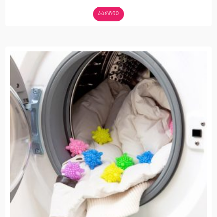
ᲐᲐᲠᲩᲘᲔ