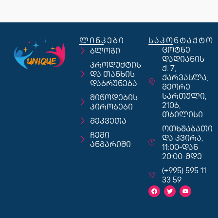
ლინკები
საკონტაქტო
ცოტნე
ბლოგი
დადიანის
პროდუქტის
ქ. 7,
და თანხის
ქარვასლა,
დაბრუნება
მეორე
სართული,
მიწოდების
210ბ,
პირობები
თბილისი
შეკვეთა
ოთხშაბათი
ჩემი
და კვირა,
ანგარიში
11:00-დან
20:00-მდე
(+995) 595 11
33 59