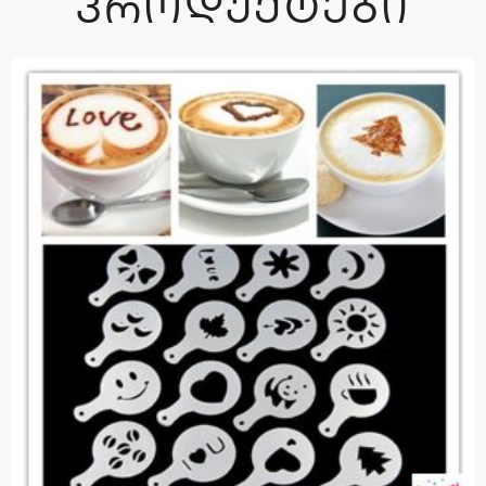
ᲞᲠᲝᲓᲣᲥᲢᲔᲑᲘ