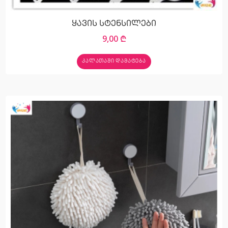
ყავის სტენსილები
9,00
₾
ᲙᲐᲚᲐᲗᲐᲨᲘ ᲓᲐᲛᲐᲢᲔᲑᲐ