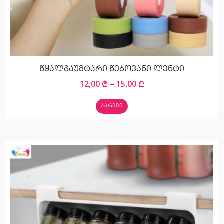
წყალგაუმტარი წებოვანი ლენტი
12,00
₾
–
15,00
₾
ᲐᲐᲠᲩᲘᲔ