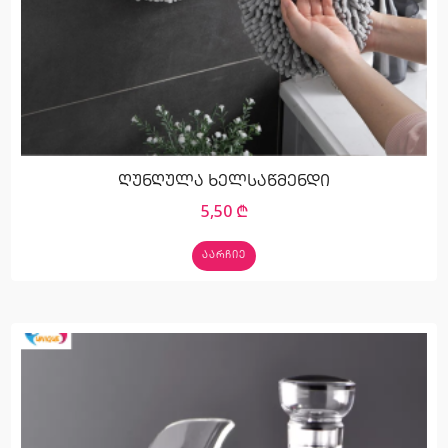
ღუნღულა ხელსაწმენდი
5,50
₾
ᲐᲐᲠᲩᲘᲔ