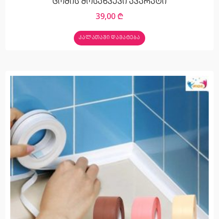
ცომის მოსახვევი აპარატი
39,00
₾
ᲙᲐᲚᲐᲗᲐᲨᲘ ᲓᲐᲛᲐᲢᲔᲑᲐ