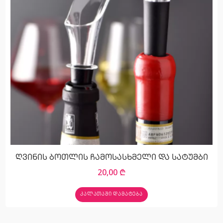
ღვინის ბოთლის ჩამოსასხმელი და სატუმბი
20,00
₾
ᲙᲐᲚᲐᲗᲐᲨᲘ ᲓᲐᲛᲐᲢᲔᲑᲐ