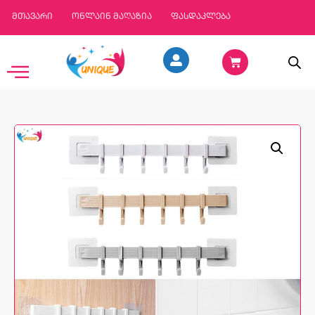
მთავარი
ონლაინ მაღაზია
ფასდაკლება