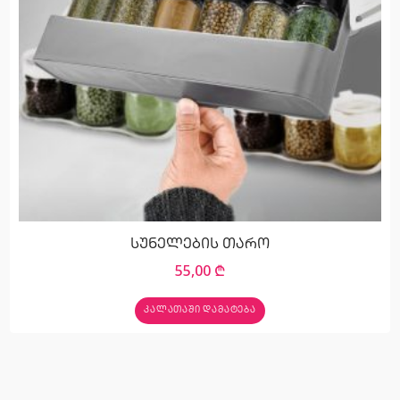
სუნელების თარო
55,00
₾
ᲙᲐᲚᲐᲗᲐᲨᲘ ᲓᲐᲛᲐᲢᲔᲑᲐ