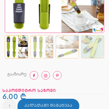
გააზიარე:
საკონდიტრო საზომი
6,00
₾
ᲙᲐᲚᲐᲗᲐᲨᲘ ᲓᲐᲛᲐᲢᲔᲑᲐ