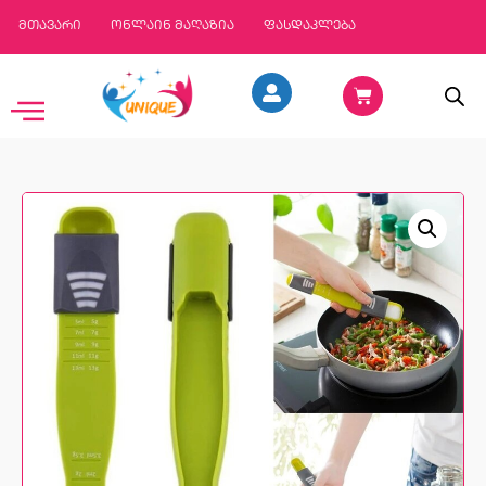
მთავარი
ონლაინ მაღაზია
ფასდაკლება