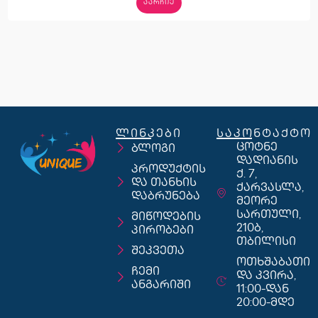
ᲐᲐᲠᲩᲘᲔ
ლინკები
საკონტაქტო
ცოტნე
ბლოგი
დადიანის
პროდუქტის
ქ. 7,
და თანხის
ქარვასლა,
დაბრუნება
მეორე
სართული,
მიწოდების
210ბ,
პირობები
თბილისი
შეკვეთა
ოთხშაბათი
ჩემი
და კვირა,
ანგარიში
11:00-დან
20:00-მდე