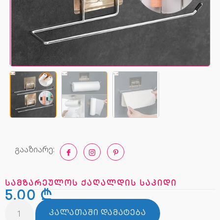
გააზიარე:
სამზარეულოს ქაღალდის საკიდი
5,00
₾
ᲙᲐᲚᲐᲗᲐᲨᲘ ᲓᲐᲛᲐᲢᲔᲑᲐ