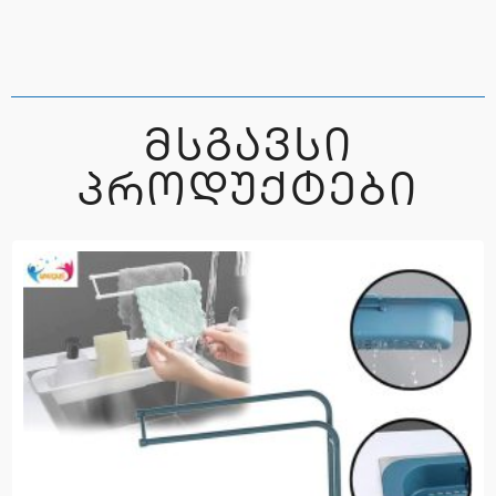
ᲛᲡᲒᲐᲕᲡᲘ
ᲞᲠᲝᲓᲣᲥᲢᲔᲑᲘ