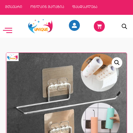
მთავარი
ონლაინ მაღაზია
ფასდაკლება