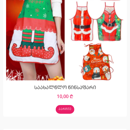
საახალწლო წინსაფარი
10,00
₾
ᲐᲐᲠᲩᲘᲔ