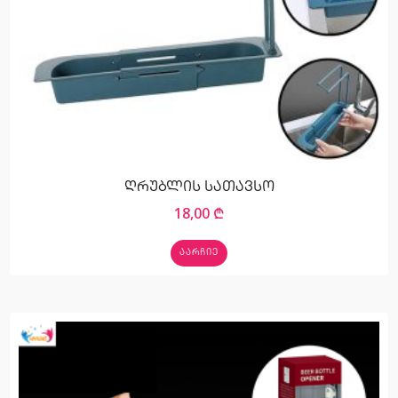
ღრუბლის სათავსო
18,00
₾
ᲐᲐᲠᲩᲘᲔ