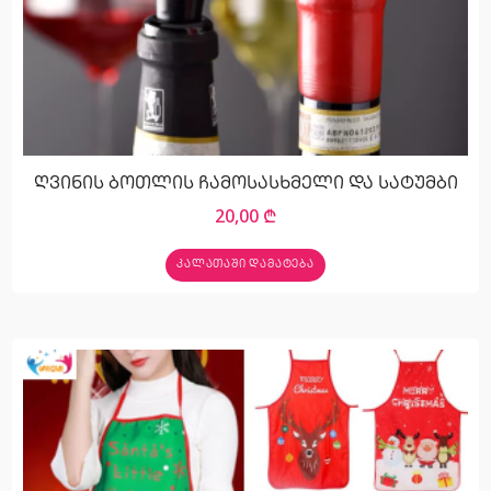
ღვინის ბოთლის ჩამოსასხმელი და სატუმბი
20,00
₾
ᲙᲐᲚᲐᲗᲐᲨᲘ ᲓᲐᲛᲐᲢᲔᲑᲐ