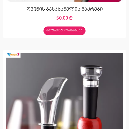
ღვინის გასახსნელის ნაკრები
50,00
₾
ᲙᲐᲚᲐᲗᲐᲨᲘ ᲓᲐᲛᲐᲢᲔᲑᲐ