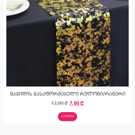
მაგიდის გასაფორმებელი რულონი/რანერი
12,00
₾
7,00
₾
ᲐᲐᲠᲩᲘᲔ