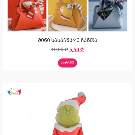
მინი სასაჩუქრე ჩანთა
10,00
₾
5,50
₾
ᲐᲐᲠᲩᲘᲔ