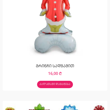
გრინჩი სადგამით
16,00
₾
ᲙᲐᲚᲐᲗᲐᲨᲘ ᲓᲐᲛᲐᲢᲔᲑᲐ