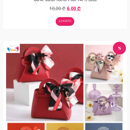
ხელსახოცის რგოლი (6ც)
10,00
₾
6,00
₾
ᲐᲐᲠᲩᲘᲔ
%