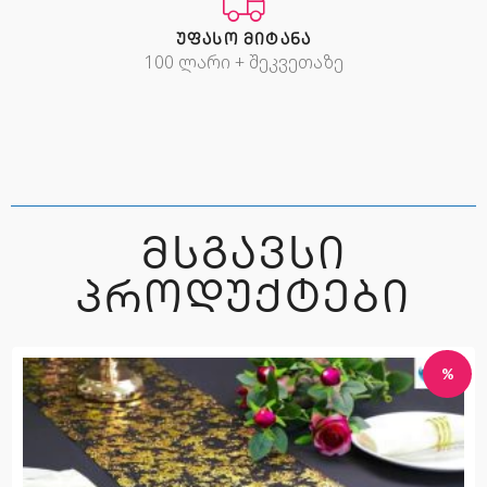
ᲣᲤᲐᲡᲝ ᲛᲘᲢᲐᲜᲐ
100 ლარი + შეკვეთაზე
ᲛᲡᲒᲐᲕᲡᲘ
ᲞᲠᲝᲓᲣᲥᲢᲔᲑᲘ
%