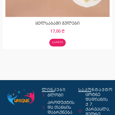
ყელსაბამი გულები
17,00
₾
ᲐᲐᲠᲩᲘᲔ
ლინკები
საკონტაქტო
ცოტნე
ბლოგი
დადიანის
პროდუქტის
ქ. 7,
და თანხის
ქარვასლა,
დაბრუნება
მეორე