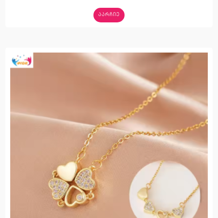
ᲐᲐᲠᲩᲘᲔ