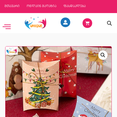
მთავარი
ონლაინ მაღაზია
ფასდაკლება