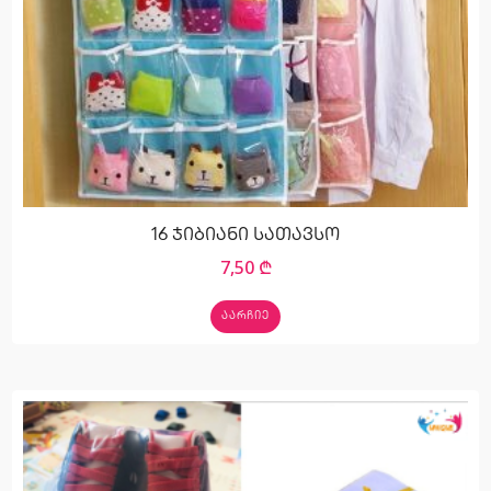
16 ჯიბიანი სათავსო
7,50
₾
ᲐᲐᲠᲩᲘᲔ