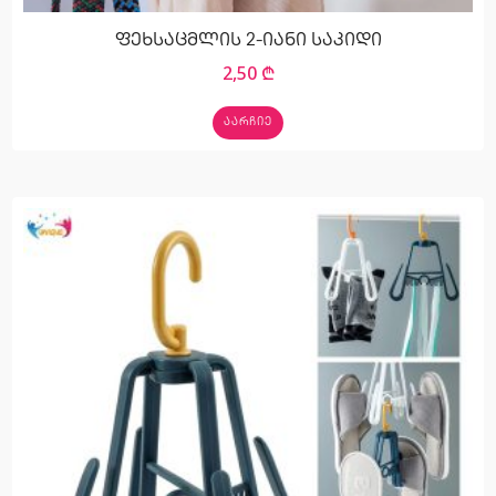
ფეხსაცმლის 2-იანი საკიდი
2,50
₾
ᲐᲐᲠᲩᲘᲔ