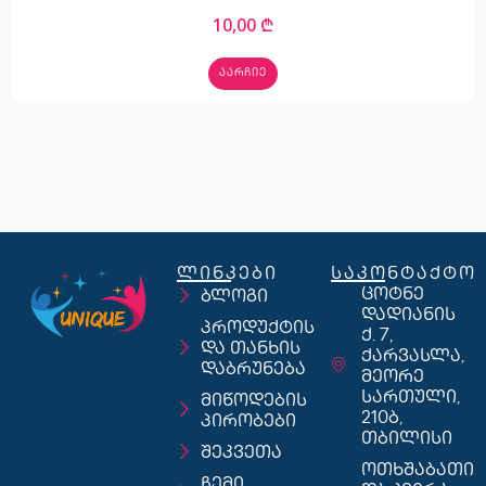
10,00
₾
ᲐᲐᲠᲩᲘᲔ
ლინკები
საკონტაქტო
ცოტნე
ბლოგი
დადიანის
პროდუქტის
ქ. 7,
და თანხის
ქარვასლა,
დაბრუნება
მეორე
სართული,
მიწოდების
210ბ,
პირობები
თბილისი
შეკვეთა
ოთხშაბათი
ჩემი