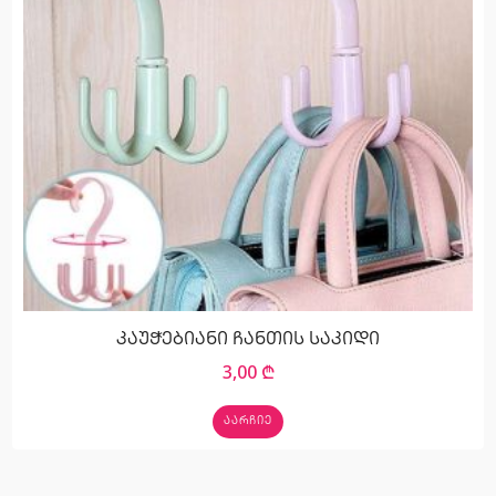
კაუჭებიანი ჩანთის საკიდი
3,00
₾
ᲐᲐᲠᲩᲘᲔ