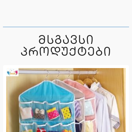
ᲛᲡᲒᲐᲕᲡᲘ
ᲞᲠᲝᲓᲣᲥᲢᲔᲑᲘ