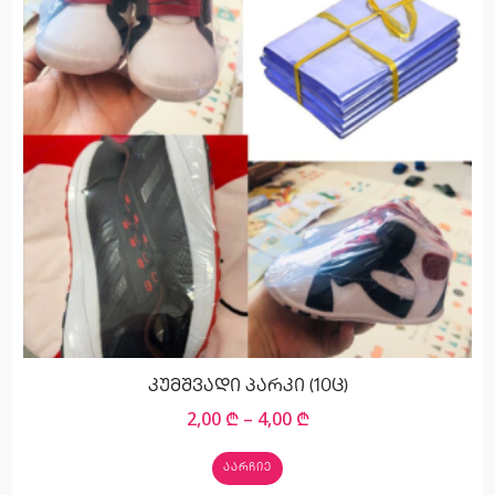
კუმშვადი პარკი (10ც)
2,00
₾
–
4,00
₾
ᲐᲐᲠᲩᲘᲔ