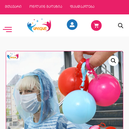
მთავარი
ონლაინ მაღაზია
ფასდაკლება