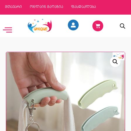
მთავარი
ონლაინ მაღაზია
ფასდაკლება