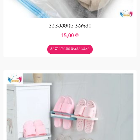
ვაკუუმის პარკი
15,00
₾
ᲙᲐᲚᲐᲗᲐᲨᲘ ᲓᲐᲛᲐᲢᲔᲑᲐ