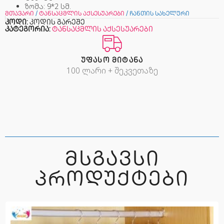
ზომა: 9*2 სმ.
მთავარი
/
ტანსაცმლის აქსესუარები
/ ჩანთის სახელური
კოდი:
კოდის გარეშე
კატეგორია:
ტანსაცმლის აქსესუარები
ᲣᲤᲐᲡᲝ ᲛᲘᲢᲐᲜᲐ
100 ლარი + შეკვეთაზე
ᲛᲡᲒᲐᲕᲡᲘ
ᲞᲠᲝᲓᲣᲥᲢᲔᲑᲘ