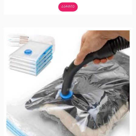
ᲐᲐᲠᲩᲘᲔ