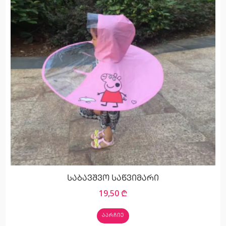
საბავშვო საწვიმარი
19,50
₾
ᲐᲐᲠᲩᲘᲔ