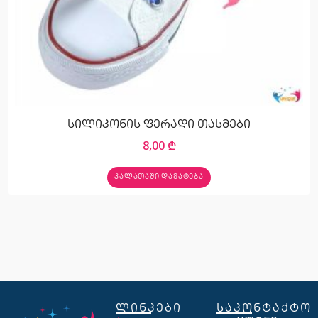
სილიკონის ფერადი თასმები
8,00
₾
ᲙᲐᲚᲐᲗᲐᲨᲘ ᲓᲐᲛᲐᲢᲔᲑᲐ
ლინკები
საკონტაქტო