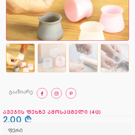
გააზიარე:
ავეჯის ფეხზე ამოსაცმელი (4ც)
2,00
₾
ფერი