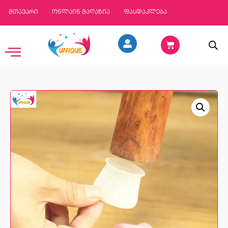
მთავარი
ონლაინ მაღაზია
ფასდაკლება