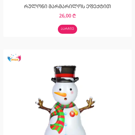
რულონი მარმარილოს ეფექტით
26,00
₾
ᲐᲐᲠᲩᲘᲔ