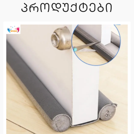
ᲞᲠᲝᲓᲣᲥᲢᲔᲑᲘ