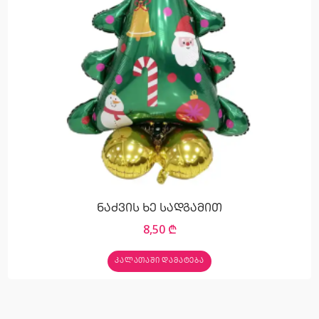
ნაძვის ხე სადგამით
8,50
₾
ᲙᲐᲚᲐᲗᲐᲨᲘ ᲓᲐᲛᲐᲢᲔᲑᲐ