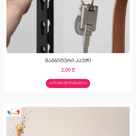
მაგნიტური კაუჭი
2,00
₾
ᲙᲐᲚᲐᲗᲐᲨᲘ ᲓᲐᲛᲐᲢᲔᲑᲐ