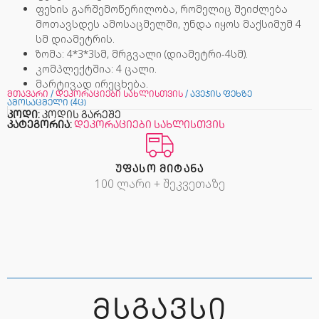
ფეხის გარშემოწერილობა, რომელიც შეიძლება
მოთავსდეს ამოსაცმელში, უნდა იყოს მაქსიმუმ 4
სმ დიამეტრის.
ზომა: 4*3*3სმ, მრგვალი (დიამეტრი-4სმ).
კომპლექტშია: 4 ცალი.
მარტივად ირეცხება.
მთავარი
/
დეკორაციები სახლისთვის
/ ავეჯის ფეხზე
ამოსაცმელი (4ც)
კოდი:
კოდის გარეშე
კატეგორია:
დეკორაციები სახლისთვის
ᲣᲤᲐᲡᲝ ᲛᲘᲢᲐᲜᲐ
100 ლარი + შეკვეთაზე
ᲛᲡᲒᲐᲕᲡᲘ