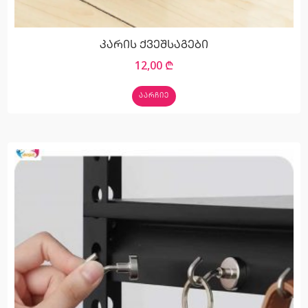
კარის ქვეშსაგები
12,00
₾
ᲐᲐᲠᲩᲘᲔ