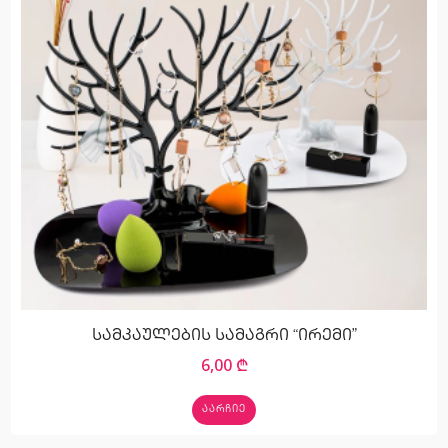
სამკაულების სამაგრი “ირემი”
6,00
₾
ᲐᲐᲠᲩᲘᲔ