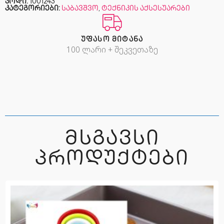
კოდი:
1001243
კატეგორიები:
საბავშვო
,
ტექნიკის აქსესუარები
ᲣᲤᲐᲡᲝ ᲛᲘᲢᲐᲜᲐ
100 ლარი + შეკვეთაზე
ᲛᲡᲒᲐᲕᲡᲘ
ᲞᲠᲝᲓᲣᲥᲢᲔᲑᲘ