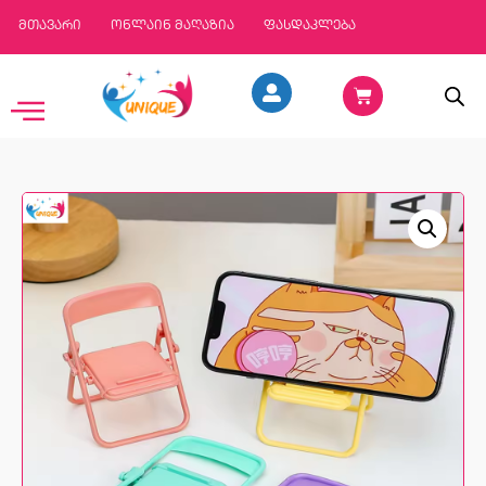
მთავარი
ონლაინ მაღაზია
ფასდაკლება