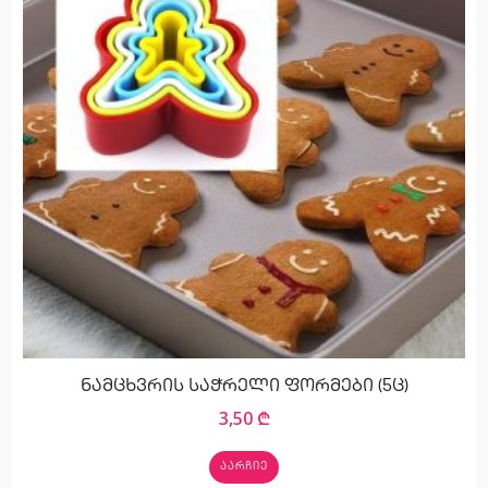
ნამცხვრის საჭრელი ფორმები (5ც)
3,50
₾
ᲐᲐᲠᲩᲘᲔ