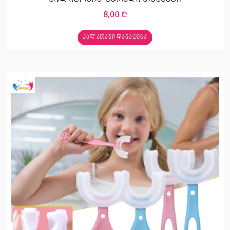
8,00
₾
ᲙᲐᲚᲐᲗᲐᲨᲘ ᲓᲐᲛᲐᲢᲔᲑᲐ