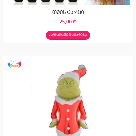
თმის ცარცი
25,00
₾
ᲙᲐᲚᲐᲗᲐᲨᲘ ᲓᲐᲛᲐᲢᲔᲑᲐ