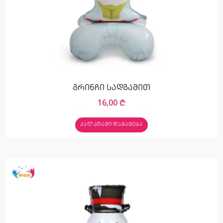
გრინჩი სადგამით
16,00
₾
ᲙᲐᲚᲐᲗᲐᲨᲘ ᲓᲐᲛᲐᲢᲔᲑᲐ