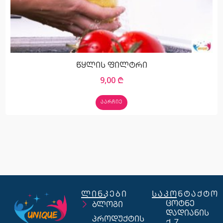
წყლის ფილტრი
9,00
₾
ᲐᲐᲠᲩᲘᲔ
ლინკები
საკონტაქტო
ცოტნე
ბლოგი
დადიანის
პროდუქტის