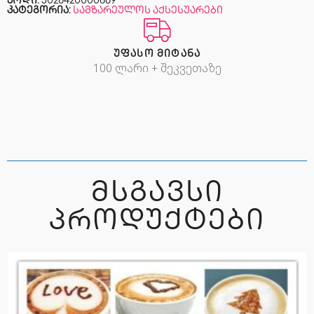
კოდი:
5028420000689
კატეგორია:
სამზარეულოს აქსესუარები
ᲣᲤᲐᲡᲝ ᲛᲘᲢᲐᲜᲐ
100 ლარი + შეკვეთაზე
ᲛᲡᲒᲐᲕᲡᲘ
ᲞᲠᲝᲓᲣᲥᲢᲔᲑᲘ