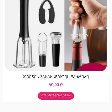
ღვინის გასახსნელის ნაკრები
50,00
₾
ᲙᲐᲚᲐᲗᲐᲨᲘ ᲓᲐᲛᲐᲢᲔᲑᲐ