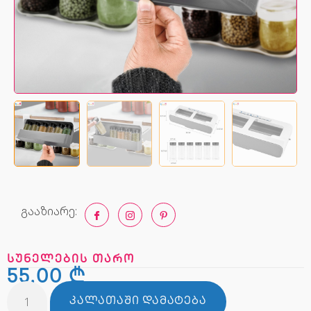
გააზიარე:
სუნელების თარო
55,00
₾
ᲙᲐᲚᲐᲗᲐᲨᲘ ᲓᲐᲛᲐᲢᲔᲑᲐ