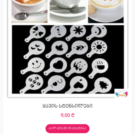
ყავის სტენსილები
9,00
₾
ᲙᲐᲚᲐᲗᲐᲨᲘ ᲓᲐᲛᲐᲢᲔᲑᲐ