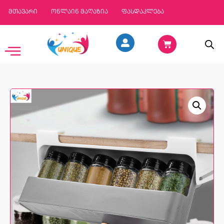
მთავარი
ონლაინ მაღაზია
ფასდაკლება