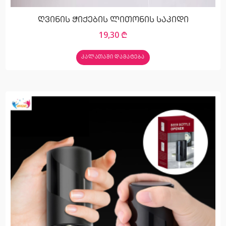
ღვინის ჭიქების ლითონის საკიდი
19,30
₾
ᲙᲐᲚᲐᲗᲐᲨᲘ ᲓᲐᲛᲐᲢᲔᲑᲐ