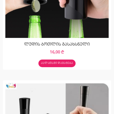
ლუდის ბოთლის გასახსნელი
16,00
₾
ᲙᲐᲚᲐᲗᲐᲨᲘ ᲓᲐᲛᲐᲢᲔᲑᲐ