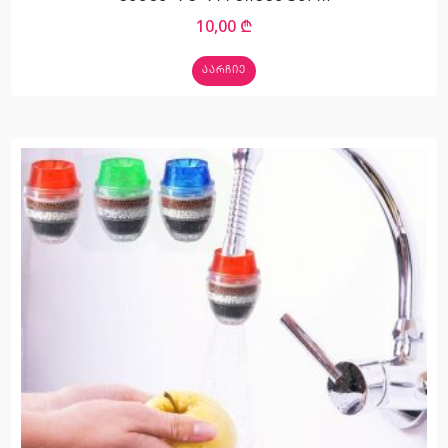
10,00
₾
ᲐᲐᲠᲩᲘᲔ