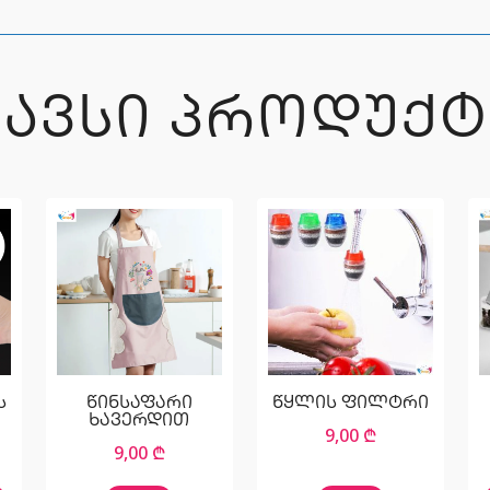
ᲒᲐᲕᲡᲘ ᲞᲠᲝᲓᲣᲥᲢ
ს
წინსაფარი
წყლის ფილტრი
ხავერდით
9,00
₾
9,00
₾