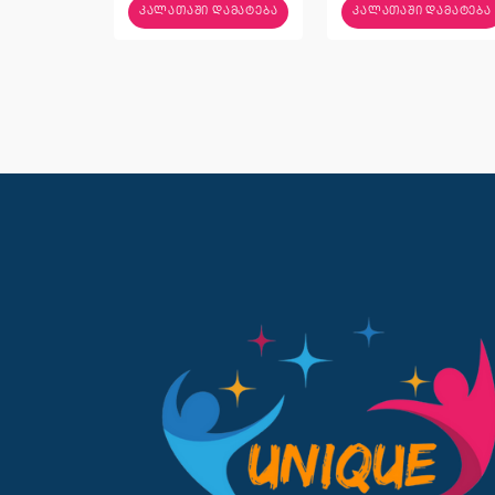
ᲙᲐᲚᲐᲗᲐᲨᲘ ᲓᲐᲛᲐᲢᲔᲑᲐ
ᲙᲐᲚᲐᲗᲐᲨᲘ ᲓᲐᲛᲐᲢᲔᲑᲐ