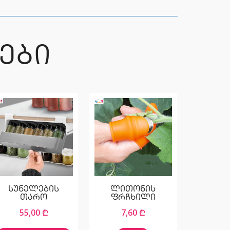
ᲔᲑᲘ
სუნელების
ლითონის
თარო
ფრჩხილი
55,00
₾
7,60
₾