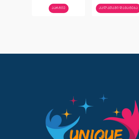
ᲐᲐᲠᲩᲘᲔ
ᲙᲐᲚᲐᲗᲐᲨᲘ ᲓᲐᲛᲐᲢᲔᲑᲐ