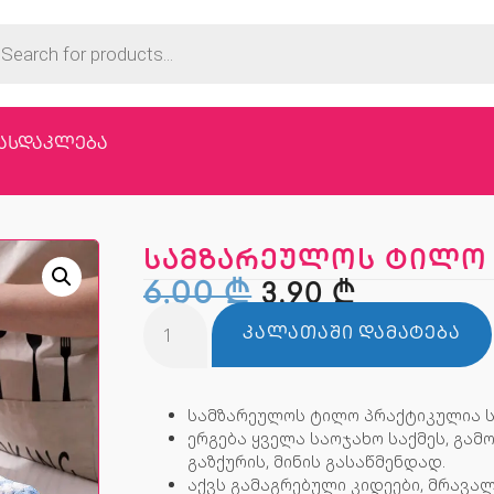
ასდაკლება
სამზარეულოს ტილო (
6,00
₾
3,90
₾
ᲙᲐᲚᲐᲗᲐᲨᲘ ᲓᲐᲛᲐᲢᲔᲑᲐ
სამზარეულოს ტილო პრაქტიკულია ს
ერგება ყველა საოჯახო საქმეს, გამოი
გაზქურის, მინის გასაწმენდად.
აქვს გამაგრებული კიდეები, მრავა