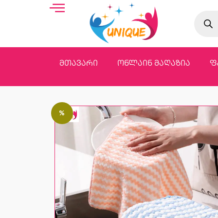
მთავარი
ონლაინ მაღაზია
ფ
%