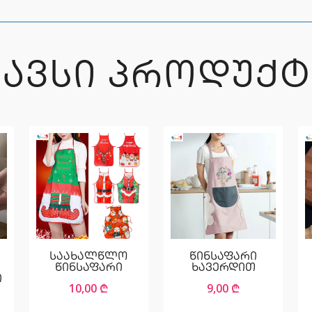
ᲒᲐᲕᲡᲘ ᲞᲠᲝᲓᲣᲥᲢ
საახალწლო
წინსაფარი
წინსაფარი
ხავერდით
ი
10,00
₾
9,00
₾