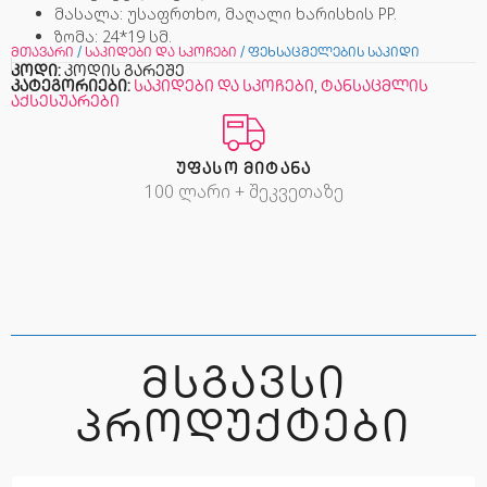
მასალა: უსაფრთხო, მაღალი ხარისხის PP.
ზომა: 24*19 სმ.
მთავარი
/
საკიდები და სკოჩები
/ ფეხსაცმელების საკიდი
კოდი:
კოდის გარეშე
კატეგორიები:
საკიდები და სკოჩები
,
ტანსაცმლის
აქსესუარები
ᲣᲤᲐᲡᲝ ᲛᲘᲢᲐᲜᲐ
100 ლარი + შეკვეთაზე
ᲛᲡᲒᲐᲕᲡᲘ
ᲞᲠᲝᲓᲣᲥᲢᲔᲑᲘ