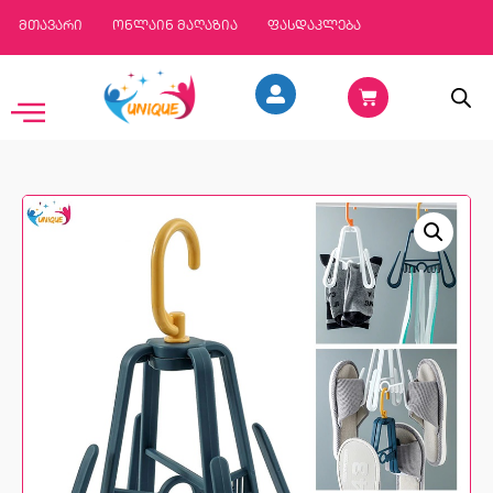
მთავარი
ონლაინ მაღაზია
ფასდაკლება