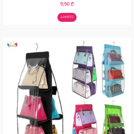
9,90
₾
ᲐᲐᲠᲩᲘᲔ