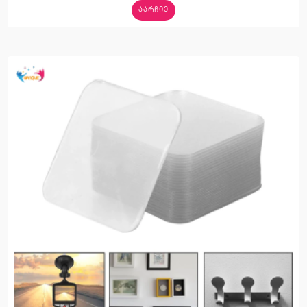
ᲐᲐᲠᲩᲘᲔ