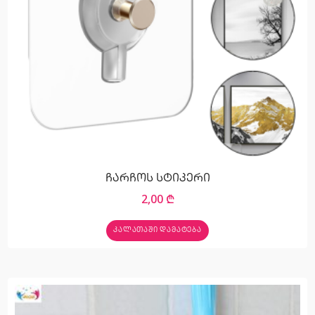
ჩარჩოს სტიკერი
2,00
₾
ᲙᲐᲚᲐᲗᲐᲨᲘ ᲓᲐᲛᲐᲢᲔᲑᲐ