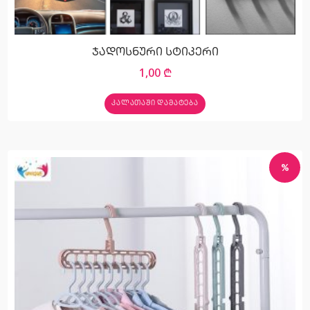
ჯადოსნური სტიკერი
1,00
₾
ᲙᲐᲚᲐᲗᲐᲨᲘ ᲓᲐᲛᲐᲢᲔᲑᲐ
%