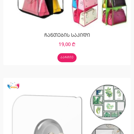
ჩანთების საკიდი
19,00
₾
ᲐᲐᲠᲩᲘᲔ