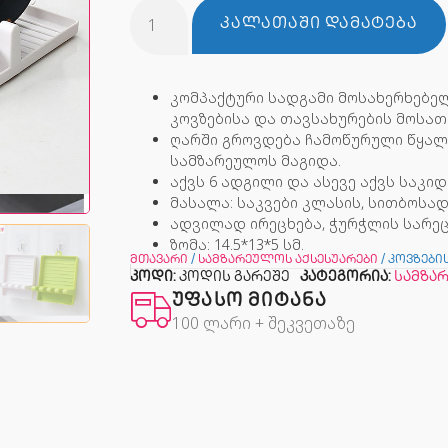
ᲙᲐᲚᲐᲗᲐᲨᲘ ᲓᲐᲛᲐᲢᲔᲑᲐ
კომპაქტური სადგამი მოსახერხებელ
კოვზებისა და თავსახურების მოსა
ღარში გროვდება ჩამოწურული წყალ
სამზარეულოს მაგიდა.
აქვს 6 ადგილი და ასევე აქვს საკი
მასალა: საკვები კლასის, სითბოსად
ადვილად ირეცხება, ჭურჭლის სარეც
ზომა: 14.5*13*5 სმ.
მთავარი
/
სამზარეულოს აქსესუარები
/ კოვზები
კოდი:
კოდის გარეშე
კატეგორია:
სამზა
ᲣᲤᲐᲡᲝ ᲛᲘᲢᲐᲜᲐ
100 ლარი + შეკვეთაზე