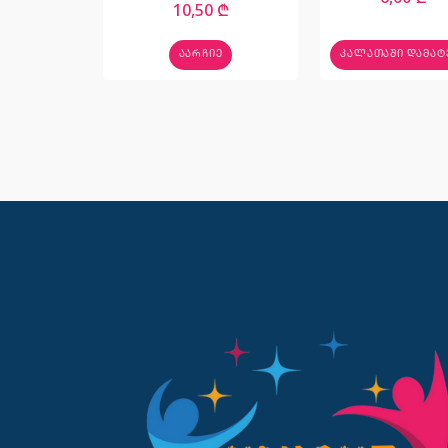
10,50
₾
ᲐᲐᲠᲩᲘᲔ
ᲙᲐᲚᲐᲗᲐᲨᲘ ᲓᲐᲛᲐᲢ