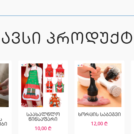
ᲒᲐᲕᲡᲘ ᲞᲠᲝᲓᲣᲥᲢ
საახალწლო
ხორცის საბეგვი
ს
წინსაფარი
12,00
₾
ები
10,00
₾