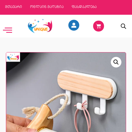
მთავარი
ონლაინ მაღაზია
ფასდაკლება