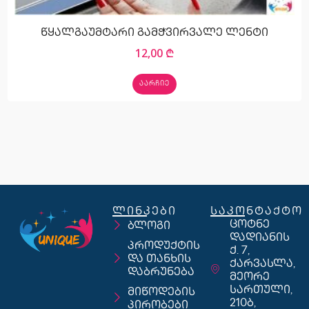
წყალგაუმტარი გამჭვირვალე ლენტი
12,00
₾
ᲐᲐᲠᲩᲘᲔ
ლინკები
საკონტაქტო
ცოტნე
ბლოგი
დადიანის
პროდუქტის
ქ. 7,
და თანხის
ქარვასლა,
დაბრუნება
მეორე
სართული,
მიწოდების
210ბ,
პირობები