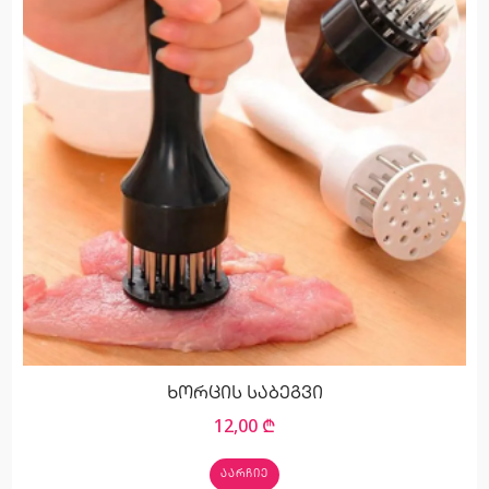
ხორცის საბეგვი
12,00
₾
ᲐᲐᲠᲩᲘᲔ