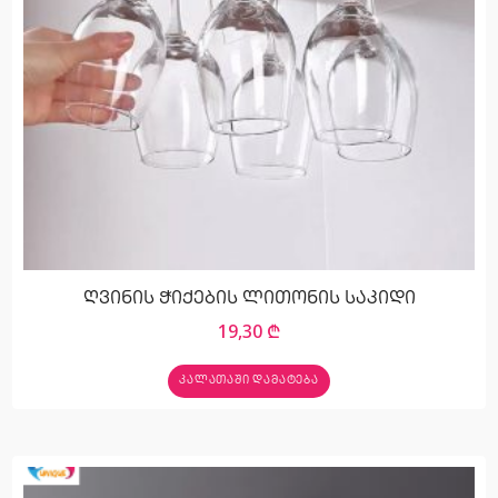
ღვინის ჭიქების ლითონის საკიდი
19,30
₾
ᲙᲐᲚᲐᲗᲐᲨᲘ ᲓᲐᲛᲐᲢᲔᲑᲐ