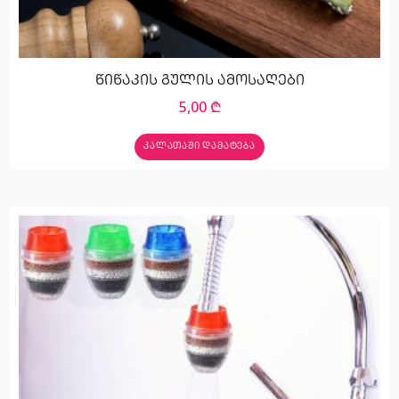
წიწაკის გულის ამოსაღები
5,00
₾
ᲙᲐᲚᲐᲗᲐᲨᲘ ᲓᲐᲛᲐᲢᲔᲑᲐ