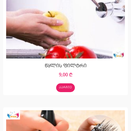
წყლის ფილტრი
9,00
₾
ᲐᲐᲠᲩᲘᲔ