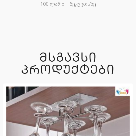
100 ლარი + შეკვეთაზე
ᲛᲡᲒᲐᲕᲡᲘ
ᲞᲠᲝᲓᲣᲥᲢᲔᲑᲘ