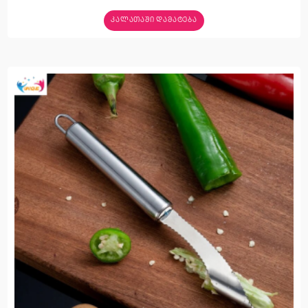
ᲙᲐᲚᲐᲗᲐᲨᲘ ᲓᲐᲛᲐᲢᲔᲑᲐ